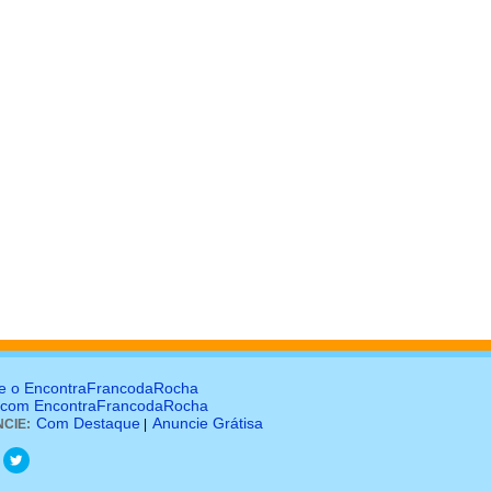
e o EncontraFrancodaRocha
 com EncontraFrancodaRocha
Com Destaque
Anuncie Grátisa
CIE:
|