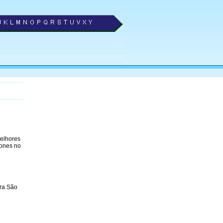
melhores
fones no
ra São