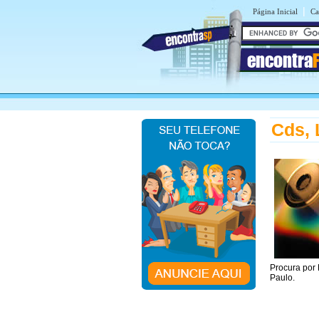
|
Página Inicial
Ca
encontra
Cds, 
Procura por
Paulo.