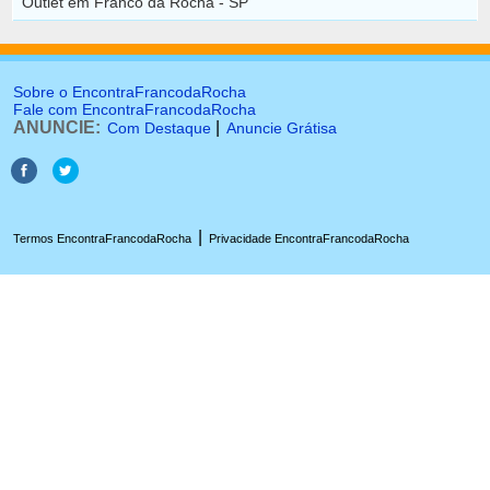
Outlet em Franco da Rocha - SP
Sobre o EncontraFrancodaRocha
Fale com EncontraFrancodaRocha
ANUNCIE:
|
Com Destaque
Anuncie Grátisa
|
Termos EncontraFrancodaRocha
Privacidade EncontraFrancodaRocha