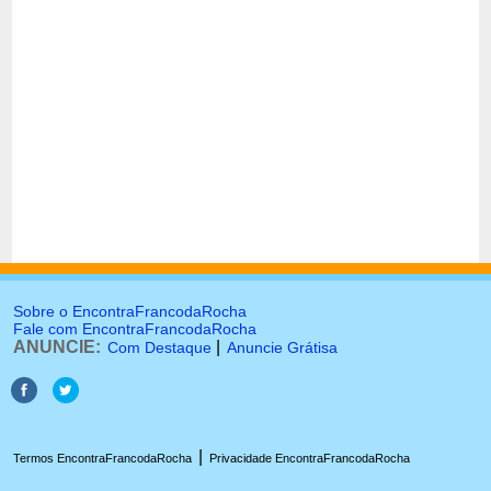
Sobre o EncontraFrancodaRocha
Fale com EncontraFrancodaRocha
ANUNCIE:
|
Com Destaque
Anuncie Grátisa
|
Termos EncontraFrancodaRocha
Privacidade EncontraFrancodaRocha