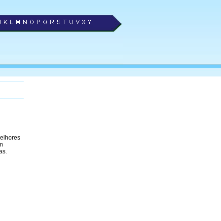
melhores
om
as.