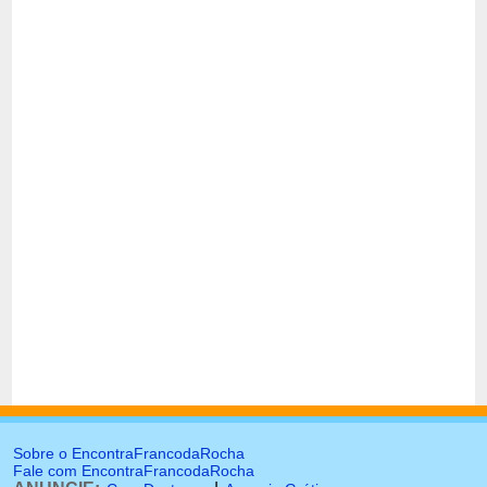
Sobre o EncontraFrancodaRocha
Fale com EncontraFrancodaRocha