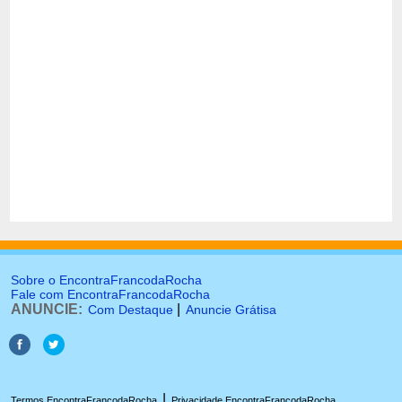
Sobre o EncontraFrancodaRocha
Fale com EncontraFrancodaRocha
ANUNCIE:
|
Com Destaque
Anuncie Grátisa
|
Termos EncontraFrancodaRocha
Privacidade EncontraFrancodaRocha