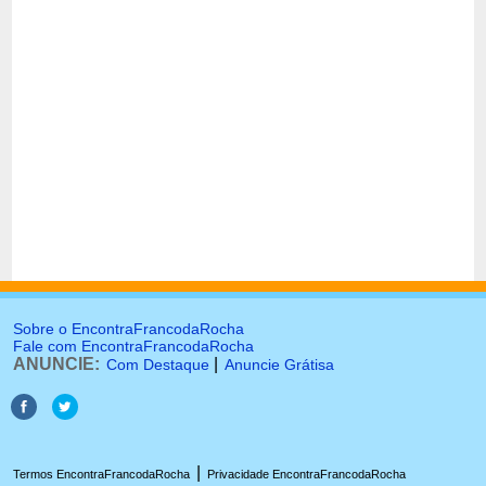
Sobre o EncontraFrancodaRocha
Fale com EncontraFrancodaRocha
ANUNCIE:
|
Com Destaque
Anuncie Grátisa
|
Termos EncontraFrancodaRocha
Privacidade EncontraFrancodaRocha