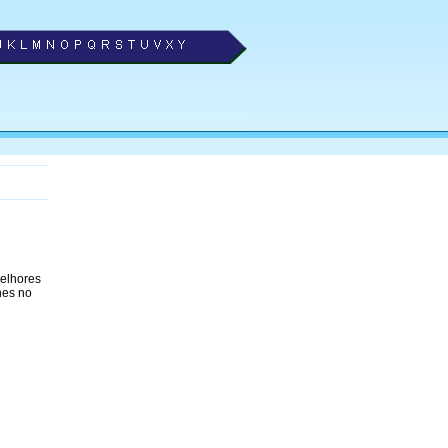
melhores
nes no