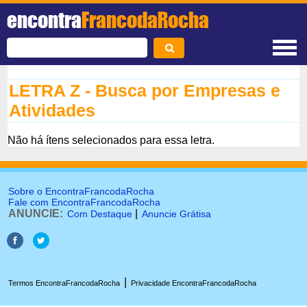
encontra
FrancodaRocha
LETRA Z - Busca por Empresas e
Atividades
Não há ítens selecionados para essa letra.
Sobre o EncontraFrancodaRocha
Fale com EncontraFrancodaRocha
ANUNCIE:
|
Com Destaque
Anuncie Grátisa
|
Termos EncontraFrancodaRocha
Privacidade EncontraFrancodaRocha